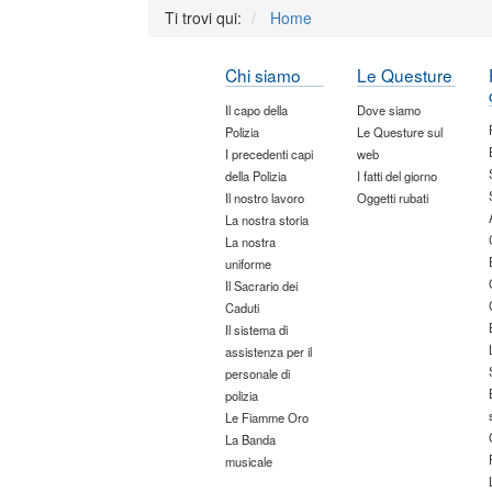
Ti trovi qui:
Home
Chi siamo
Le Questure
Il capo della
Dove siamo
Polizia
Le Questure sul
I precedenti capi
web
della Polizia
I fatti del giorno
Il nostro lavoro
Oggetti rubati
La nostra storia
La nostra
uniforme
Il Sacrario dei
Caduti
Il sistema di
assistenza per il
personale di
polizia
Le Fiamme Oro
La Banda
musicale