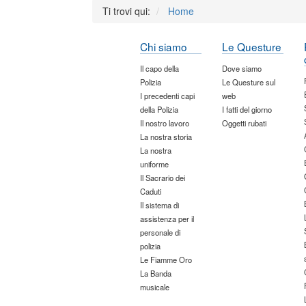
Ti trovi qui:
Home
Chi siamo
Le Questure
Il capo della
Dove siamo
Polizia
Le Questure sul
I precedenti capi
web
della Polizia
I fatti del giorno
Il nostro lavoro
Oggetti rubati
La nostra storia
La nostra
uniforme
Il Sacrario dei
Caduti
Il sistema di
assistenza per il
personale di
polizia
Le Fiamme Oro
La Banda
musicale