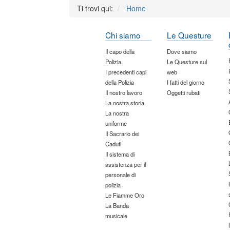
Ti trovi qui:
Home
Chi siamo
Le Questure
Il capo della
Dove siamo
Polizia
Le Questure sul
I precedenti capi
web
della Polizia
I fatti del giorno
Il nostro lavoro
Oggetti rubati
La nostra storia
La nostra
uniforme
Il Sacrario dei
Caduti
Il sistema di
assistenza per il
personale di
polizia
Le Fiamme Oro
La Banda
musicale