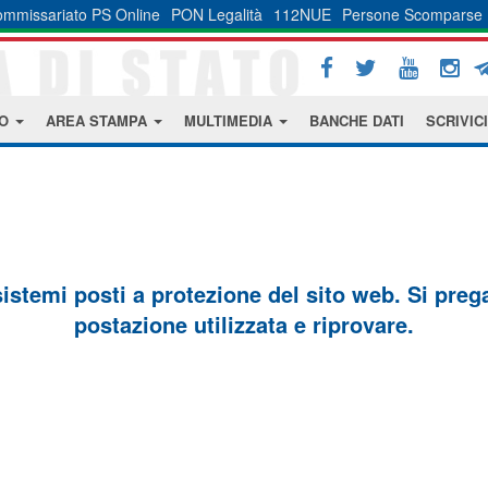
mmissariato PS Online
PON Legalità
112NUE
Persone Scomparse
MO
AREA STAMPA
MULTIMEDIA
BANCHE DATI
SCRIVICI
sistemi posti a protezione del sito web. Si prega 
postazione utilizzata e riprovare.