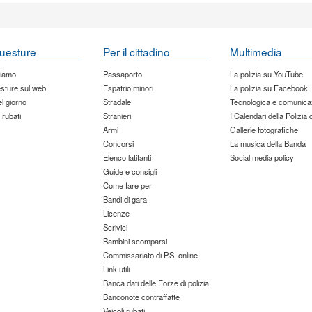
uesture
Per il cittadino
Multimedia
siamo
Passaporto
La polizia su YouTube
sture sul web
Espatrio minori
La polizia su Facebook
del giorno
Stradale
Tecnologica e comunica
 rubati
Stranieri
I Calendari della Polizia 
Armi
Gallerie fotografiche
Concorsi
La musica della Banda
Elenco latitanti
Social media policy
Guide e consigli
Come fare per
Bandi di gara
Licenze
Scrivici
Bambini scomparsi
Commissariato di P.S. online
Link utili
Banca dati delle Forze di polizia
Banconote contraffatte
Veicoli rubati