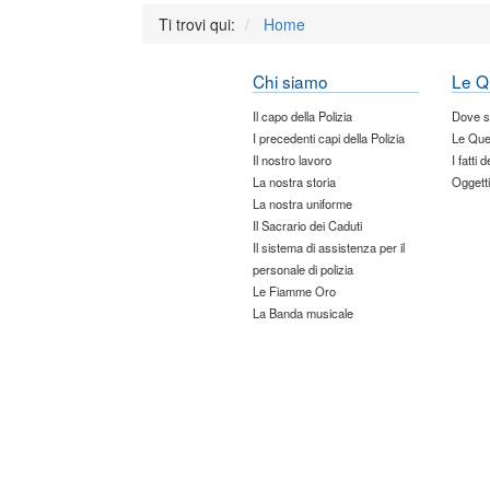
Ti trovi qui:
Home
Chi siamo
Le Q
Il capo della Polizia
Dove 
I precedenti capi della Polizia
Le Que
Il nostro lavoro
I fatti 
La nostra storia
Oggetti
La nostra uniforme
Il Sacrario dei Caduti
Il sistema di assistenza per il
personale di polizia
Le Fiamme Oro
La Banda musicale