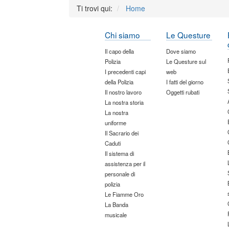
Ti trovi qui:
Home
Chi siamo
Le Questure
Il capo della
Dove siamo
Polizia
Le Questure sul
I precedenti capi
web
della Polizia
I fatti del giorno
Il nostro lavoro
Oggetti rubati
La nostra storia
La nostra
uniforme
Il Sacrario dei
Caduti
Il sistema di
assistenza per il
personale di
polizia
Le Fiamme Oro
La Banda
musicale