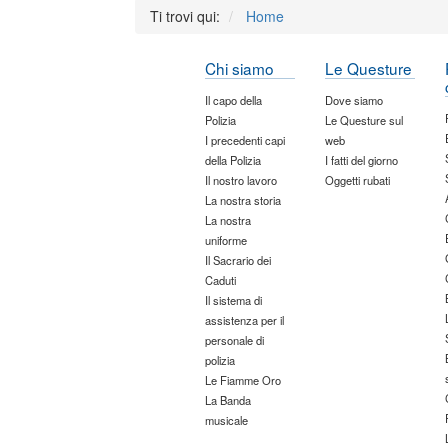
Ti trovi qui:
Home
Chi siamo
Le Questure
Il capo della
Dove siamo
Polizia
Le Questure sul
I precedenti capi
web
della Polizia
I fatti del giorno
Il nostro lavoro
Oggetti rubati
La nostra storia
La nostra
uniforme
Il Sacrario dei
Caduti
Il sistema di
assistenza per il
personale di
polizia
Le Fiamme Oro
La Banda
musicale