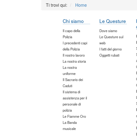
Ti trovi qui:
Home
Chi siamo
Le Questure
Il capo della
Dove siamo
Polizia
Le Questure sul
I precedenti capi
web
della Polizia
I fatti del giorno
Il nostro lavoro
Oggetti rubati
La nostra storia
La nostra
uniforme
Il Sacrario dei
Caduti
Il sistema di
assistenza per il
personale di
polizia
Le Fiamme Oro
La Banda
musicale