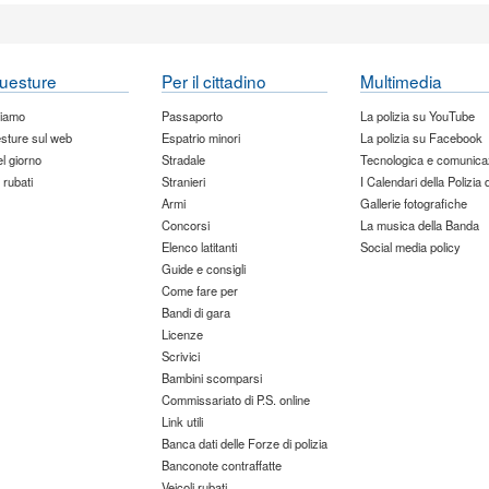
uesture
Per il cittadino
Multimedia
siamo
Passaporto
La polizia su YouTube
sture sul web
Espatrio minori
La polizia su Facebook
del giorno
Stradale
Tecnologica e comunica
 rubati
Stranieri
I Calendari della Polizia 
Armi
Gallerie fotografiche
Concorsi
La musica della Banda
Elenco latitanti
Social media policy
Guide e consigli
Come fare per
Bandi di gara
Licenze
Scrivici
Bambini scomparsi
Commissariato di P.S. online
Link utili
Banca dati delle Forze di polizia
Banconote contraffatte
Veicoli rubati