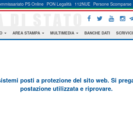
mmissariato PS Online
PON Legalità
112NUE
Persone Scomparse
MO
AREA STAMPA
MULTIMEDIA
BANCHE DATI
SCRIVICI
sistemi posti a protezione del sito web. Si prega 
postazione utilizzata e riprovare.