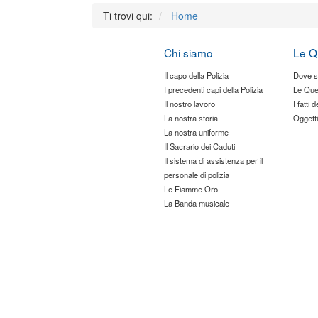
Ti trovi qui:
Home
Chi siamo
Le Q
Il capo della Polizia
Dove 
I precedenti capi della Polizia
Le Que
Il nostro lavoro
I fatti 
La nostra storia
Oggetti
La nostra uniforme
Il Sacrario dei Caduti
Il sistema di assistenza per il
personale di polizia
Le Fiamme Oro
La Banda musicale