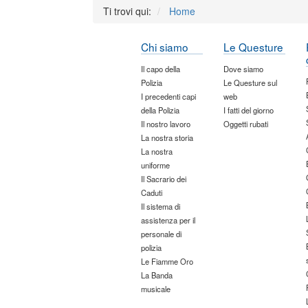
Ti trovi qui:
Home
Chi siamo
Le Questure
Il capo della
Dove siamo
Polizia
Le Questure sul
I precedenti capi
web
della Polizia
I fatti del giorno
Il nostro lavoro
Oggetti rubati
La nostra storia
La nostra
uniforme
Il Sacrario dei
Caduti
Il sistema di
assistenza per il
personale di
polizia
Le Fiamme Oro
La Banda
musicale