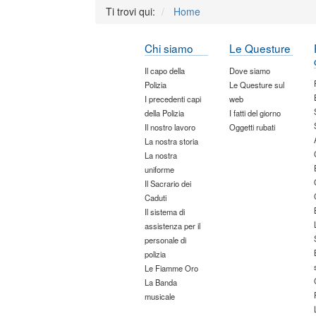
Ti trovi qui:
Home
Chi siamo
Le Questure
Il capo della
Dove siamo
Polizia
Le Questure sul
I precedenti capi
web
della Polizia
I fatti del giorno
Il nostro lavoro
Oggetti rubati
La nostra storia
La nostra
uniforme
Il Sacrario dei
Caduti
Il sistema di
assistenza per il
personale di
polizia
Le Fiamme Oro
La Banda
musicale