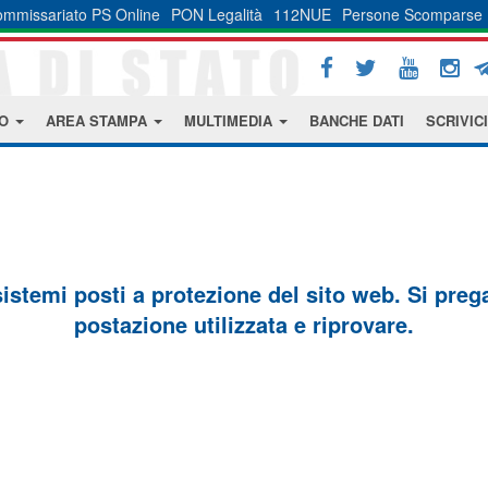
mmissariato PS Online
PON Legalità
112NUE
Persone Scomparse
MO
AREA STAMPA
MULTIMEDIA
BANCHE DATI
SCRIVICI
sistemi posti a protezione del sito web. Si prega 
postazione utilizzata e riprovare.