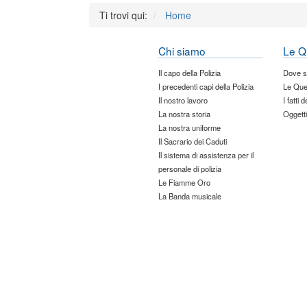
Ti trovi qui:
Home
Chi siamo
Le Q
Il capo della Polizia
Dove 
I precedenti capi della Polizia
Le Que
Il nostro lavoro
I fatti 
La nostra storia
Oggetti
La nostra uniforme
Il Sacrario dei Caduti
Il sistema di assistenza per il
personale di polizia
Le Fiamme Oro
La Banda musicale