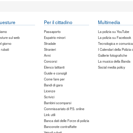
uesture
Per il cittadino
Multimedia
siamo
Passaporto
La polizia su YouTube
sture sul web
Espatrio minori
La polizia su Facebook
del giorno
Stradale
Tecnologica e comunica
 rubati
Stranieri
I Calendari della Polizia 
Armi
Gallerie fotografiche
Concorsi
La musica della Banda
Elenco latitanti
Social media policy
Guide e consigli
Come fare per
Bandi di gara
Licenze
Scrivici
Bambini scomparsi
Commissariato di P.S. online
Link utili
Banca dati delle Forze di polizia
Banconote contraffatte
Veicoli rubati