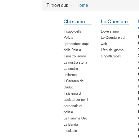
Ti trovi qui:
Home
Chi siamo
Le Questure
Il capo della
Dove siamo
Polizia
Le Questure sul
I precedenti capi
web
della Polizia
I fatti del giorno
Il nostro lavoro
Oggetti rubati
La nostra storia
La nostra
uniforme
Il Sacrario dei
Caduti
Il sistema di
assistenza per il
personale di
polizia
Le Fiamme Oro
La Banda
musicale