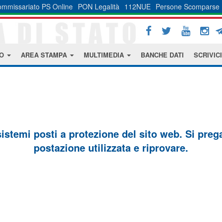
mmissariato PS Online
PON Legalità
112NUE
Persone Scomparse
MO
AREA STAMPA
MULTIMEDIA
BANCHE DATI
SCRIVICI
sistemi posti a protezione del sito web. Si prega 
postazione utilizzata e riprovare.