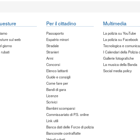
uesture
Per il cittadino
Multimedia
siamo
Passaporto
La polizia su YouTube
sture sul web
Espatrio minori
La polizia su Facebook
del giorno
Stradale
Tecnologica e comunica
 rubati
Stranieri
I Calendari della Polizia 
Armi
Gallerie fotografiche
Concorsi
La musica della Banda
Elenco latitanti
Social media policy
Guide e consigli
Come fare per
Bandi di gara
Licenze
Scrivici
Bambini scomparsi
Commissariato di P.S. online
Link utili
Banca dati delle Forze di polizia
Banconote contraffatte
Veicoli rubati