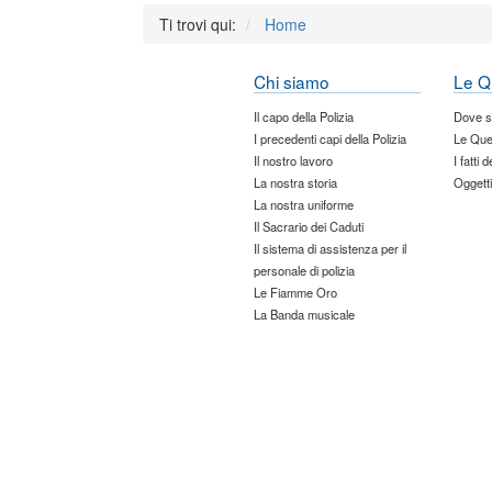
Ti trovi qui:
Home
Chi siamo
Le Q
Il capo della Polizia
Dove 
I precedenti capi della Polizia
Le Que
Il nostro lavoro
I fatti 
La nostra storia
Oggetti
La nostra uniforme
Il Sacrario dei Caduti
Il sistema di assistenza per il
personale di polizia
Le Fiamme Oro
La Banda musicale