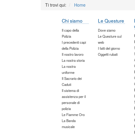
Ti trovi qui:
Home
Chi siamo
Le Questure
Il capo della
Dove siamo
Polizia
Le Questure sul
I precedenti capi
web
della Polizia
I fatti del giorno
Il nostro lavoro
Oggetti rubati
La nostra storia
La nostra
uniforme
Il Sacrario dei
Caduti
Il sistema di
assistenza per il
personale di
polizia
Le Fiamme Oro
La Banda
musicale