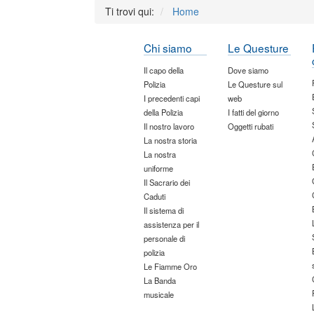
Ti trovi qui:
Home
Chi siamo
Le Questure
Il capo della
Dove siamo
Polizia
Le Questure sul
I precedenti capi
web
della Polizia
I fatti del giorno
Il nostro lavoro
Oggetti rubati
La nostra storia
La nostra
uniforme
Il Sacrario dei
Caduti
Il sistema di
assistenza per il
personale di
polizia
Le Fiamme Oro
La Banda
musicale