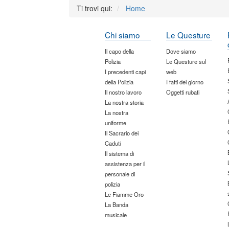
Ti trovi qui:
Home
Chi siamo
Le Questure
Il capo della
Dove siamo
Polizia
Le Questure sul
I precedenti capi
web
della Polizia
I fatti del giorno
Il nostro lavoro
Oggetti rubati
La nostra storia
La nostra
uniforme
Il Sacrario dei
Caduti
Il sistema di
assistenza per il
personale di
polizia
Le Fiamme Oro
La Banda
musicale