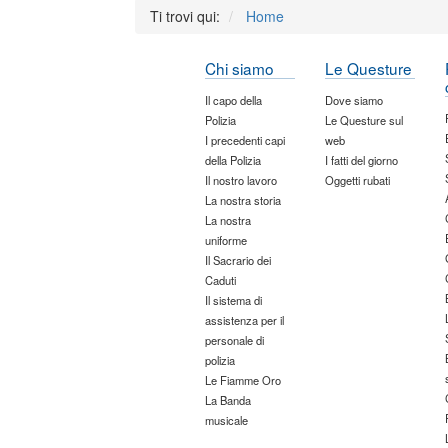
Ti trovi qui:
Home
Chi siamo
Le Questure
Il capo della
Dove siamo
Polizia
Le Questure sul
I precedenti capi
web
della Polizia
I fatti del giorno
Il nostro lavoro
Oggetti rubati
La nostra storia
La nostra
uniforme
Il Sacrario dei
Caduti
Il sistema di
assistenza per il
personale di
polizia
Le Fiamme Oro
La Banda
musicale