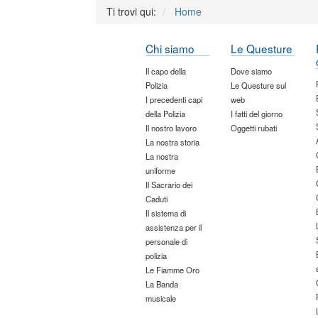
Ti trovi qui:
Home
Chi siamo
Le Questure
Il capo della
Dove siamo
Polizia
Le Questure sul
I precedenti capi
web
della Polizia
I fatti del giorno
Il nostro lavoro
Oggetti rubati
La nostra storia
La nostra
uniforme
Il Sacrario dei
Caduti
Il sistema di
assistenza per il
personale di
polizia
Le Fiamme Oro
La Banda
musicale