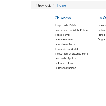
Ti trovi qui:
Home
Chi siamo
Le Q
Il capo della Polizia
Dove 
I precedenti capi della Polizia
Le Que
Il nostro lavoro
I fatti 
La nostra storia
Oggetti
La nostra uniforme
Il Sacrario dei Caduti
Il sistema di assistenza per il
personale di polizia
Le Fiamme Oro
La Banda musicale