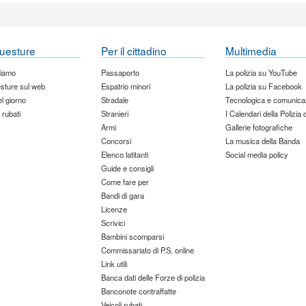
uesture
Per il cittadino
Multimedia
siamo
Passaporto
La polizia su YouTube
sture sul web
Espatrio minori
La polizia su Facebook
del giorno
Stradale
Tecnologica e comunica
 rubati
Stranieri
I Calendari della Polizia 
Armi
Gallerie fotografiche
Concorsi
La musica della Banda
Elenco latitanti
Social media policy
Guide e consigli
Come fare per
Bandi di gara
Licenze
Scrivici
Bambini scomparsi
Commissariato di P.S. online
Link utili
Banca dati delle Forze di polizia
Banconote contraffatte
Veicoli rubati