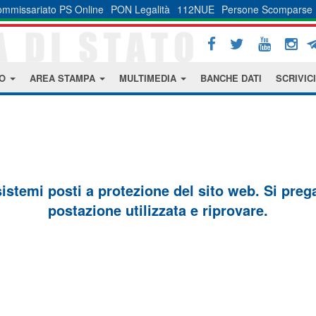
mmissariato PS Online
PON Legalità
112NUE
Persone Scomparse
MO
AREA STAMPA
MULTIMEDIA
BANCHE DATI
SCRIVICI
sistemi posti a protezione del sito web. Si prega 
postazione utilizzata e riprovare.