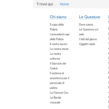
Ti trovi qui:
Home
Chi siamo
Le Questure
Il capo della
Dove siamo
Polizia
Le Questure sul
I precedenti capi
web
della Polizia
I fatti del giorno
Il nostro lavoro
Oggetti rubati
La nostra storia
La nostra
uniforme
Il Sacrario dei
Caduti
Il sistema di
assistenza per il
personale di
polizia
Le Fiamme Oro
La Banda
musicale