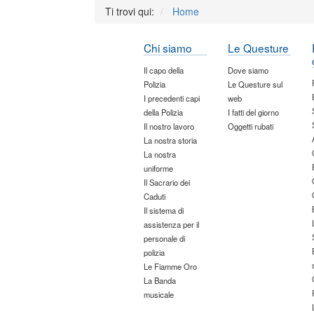
Ti trovi qui:
Home
Chi siamo
Le Questure
Il capo della
Dove siamo
Polizia
Le Questure sul
I precedenti capi
web
della Polizia
I fatti del giorno
Il nostro lavoro
Oggetti rubati
La nostra storia
La nostra
uniforme
Il Sacrario dei
Caduti
Il sistema di
assistenza per il
personale di
polizia
Le Fiamme Oro
La Banda
musicale