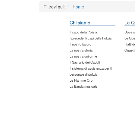
Ti trovi qui:
Home
Chi siamo
Le Q
Il capo della Polizia
Dove 
I precedenti capi della Polizia
Le Que
Il nostro lavoro
I fatti 
La nostra storia
Oggetti
La nostra uniforme
Il Sacrario dei Caduti
Il sistema di assistenza per il
personale di polizia
Le Fiamme Oro
La Banda musicale