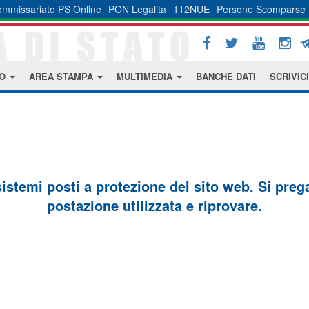
mmissariato PS Online
PON Legalità
112NUE
Persone Scomparse
MO
AREA STAMPA
MULTIMEDIA
BANCHE DATI
SCRIVICI
sistemi posti a protezione del sito web. Si prega 
postazione utilizzata e riprovare.