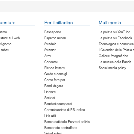
uesture
Per il cittadino
Multimedia
siamo
Passaporto
La polizia su YouTube
sture sul web
Espatrio minori
La polizia su Facebook
del giorno
Stradale
Tecnologica e comunica
 rubati
Stranieri
I Calendari della Polizia 
Armi
Gallerie fotografiche
Concorsi
La musica della Banda
Elenco latitanti
Social media policy
Guide e consigli
Come fare per
Bandi di gara
Licenze
Scrivici
Bambini scomparsi
Commissariato di P.S. online
Link utili
Banca dati delle Forze di polizia
Banconote contraffatte
Veicoli rubati