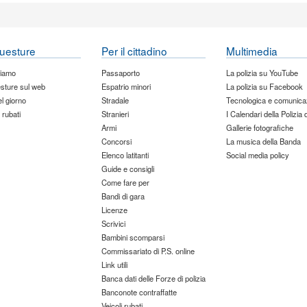
uesture
Per il cittadino
Multimedia
siamo
Passaporto
La polizia su YouTube
sture sul web
Espatrio minori
La polizia su Facebook
del giorno
Stradale
Tecnologica e comunica
 rubati
Stranieri
I Calendari della Polizia 
Armi
Gallerie fotografiche
Concorsi
La musica della Banda
Elenco latitanti
Social media policy
Guide e consigli
Come fare per
Bandi di gara
Licenze
Scrivici
Bambini scomparsi
Commissariato di P.S. online
Link utili
Banca dati delle Forze di polizia
Banconote contraffatte
Veicoli rubati