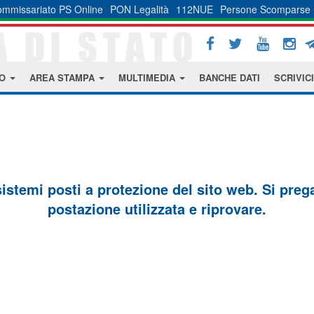
mmissariato PS Online
PON Legalità
112NUE
Persone Scomparse
MO
AREA STAMPA
MULTIMEDIA
BANCHE DATI
SCRIVICI
sistemi posti a protezione del sito web. Si prega 
postazione utilizzata e riprovare.