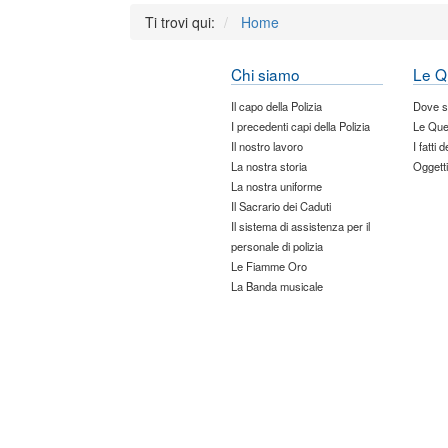
Ti trovi qui:
Home
Chi siamo
Le Q
Il capo della Polizia
Dove 
I precedenti capi della Polizia
Le Que
Il nostro lavoro
I fatti 
La nostra storia
Oggetti
La nostra uniforme
Il Sacrario dei Caduti
Il sistema di assistenza per il
personale di polizia
Le Fiamme Oro
La Banda musicale