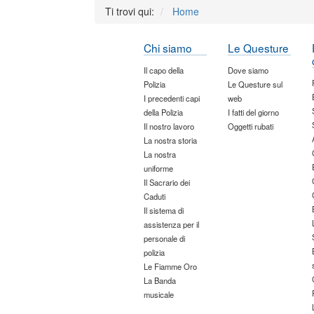
Ti trovi qui:
Home
Chi siamo
Le Questure
Il capo della
Dove siamo
Polizia
Le Questure sul
I precedenti capi
web
della Polizia
I fatti del giorno
Il nostro lavoro
Oggetti rubati
La nostra storia
La nostra
uniforme
Il Sacrario dei
Caduti
Il sistema di
assistenza per il
personale di
polizia
Le Fiamme Oro
La Banda
musicale