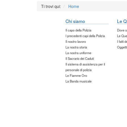
Ti trovi qui:
Home
Chi siamo
Le Q
Il capo della Polizia
Dove 
I precedenti capi della Polizia
Le Que
Il nostro lavoro
I fatti 
La nostra storia
Oggetti
La nostra uniforme
Il Sacrario dei Caduti
Il sistema di assistenza per il
personale di polizia
Le Fiamme Oro
La Banda musicale