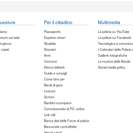
uesture
Per il cittadino
Multimedia
siamo
Passaporto
La polizia su YouTube
sture sul web
Espatrio minori
La polizia su Facebook
del giorno
Stradale
Tecnologica e comunica
 rubati
Stranieri
I Calendari della Polizia 
Armi
Gallerie fotografiche
Concorsi
La musica della Banda
Elenco latitanti
Social media policy
Guide e consigli
Come fare per
Bandi di gara
Licenze
Scrivici
Bambini scomparsi
Commissariato di P.S. online
Link utili
Banca dati delle Forze di polizia
Banconote contraffatte
Veicoli rubati