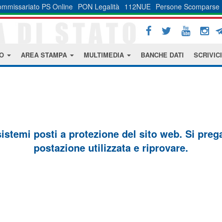
mmissariato PS Online
PON Legalità
112NUE
Persone Scomparse
MO
AREA STAMPA
MULTIMEDIA
BANCHE DATI
SCRIVICI
sistemi posti a protezione del sito web. Si prega 
postazione utilizzata e riprovare.