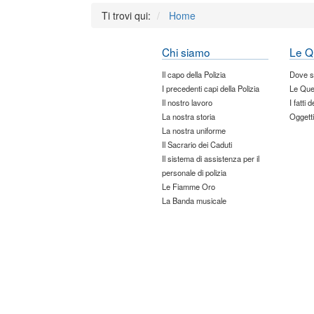
Ti trovi qui:
Home
Chi siamo
Le Q
Il capo della Polizia
Dove 
I precedenti capi della Polizia
Le Que
Il nostro lavoro
I fatti 
La nostra storia
Oggetti
La nostra uniforme
Il Sacrario dei Caduti
Il sistema di assistenza per il
personale di polizia
Le Fiamme Oro
La Banda musicale