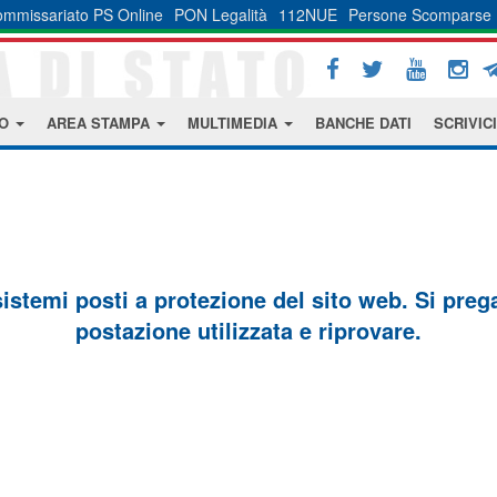
mmissariato PS Online
PON Legalità
112NUE
Persone Scomparse
MO
AREA STAMPA
MULTIMEDIA
BANCHE DATI
SCRIVICI
sistemi posti a protezione del sito web. Si prega 
postazione utilizzata e riprovare.