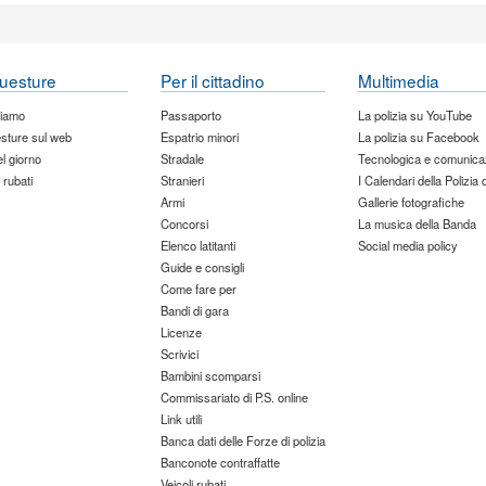
uesture
Per il cittadino
Multimedia
siamo
Passaporto
La polizia su YouTube
sture sul web
Espatrio minori
La polizia su Facebook
del giorno
Stradale
Tecnologica e comunica
 rubati
Stranieri
I Calendari della Polizia 
Armi
Gallerie fotografiche
Concorsi
La musica della Banda
Elenco latitanti
Social media policy
Guide e consigli
Come fare per
Bandi di gara
Licenze
Scrivici
Bambini scomparsi
Commissariato di P.S. online
Link utili
Banca dati delle Forze di polizia
Banconote contraffatte
Veicoli rubati