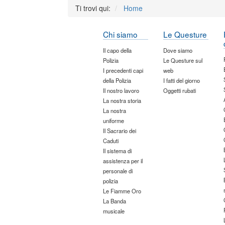
Ti trovi qui:
Home
Chi siamo
Le Questure
Il capo della
Dove siamo
Polizia
Le Questure sul
I precedenti capi
web
della Polizia
I fatti del giorno
Il nostro lavoro
Oggetti rubati
La nostra storia
La nostra
uniforme
Il Sacrario dei
Caduti
Il sistema di
assistenza per il
personale di
polizia
Le Fiamme Oro
La Banda
musicale