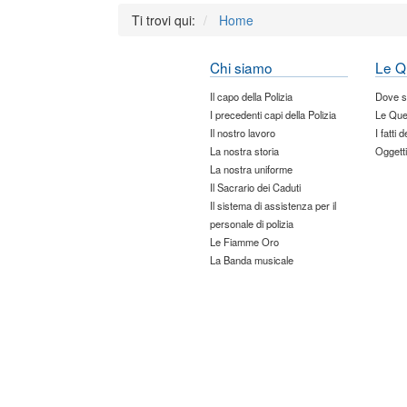
Ti trovi qui:
Home
Chi siamo
Le Q
Il capo della Polizia
Dove 
I precedenti capi della Polizia
Le Que
Il nostro lavoro
I fatti 
La nostra storia
Oggetti
La nostra uniforme
Il Sacrario dei Caduti
Il sistema di assistenza per il
personale di polizia
Le Fiamme Oro
La Banda musicale