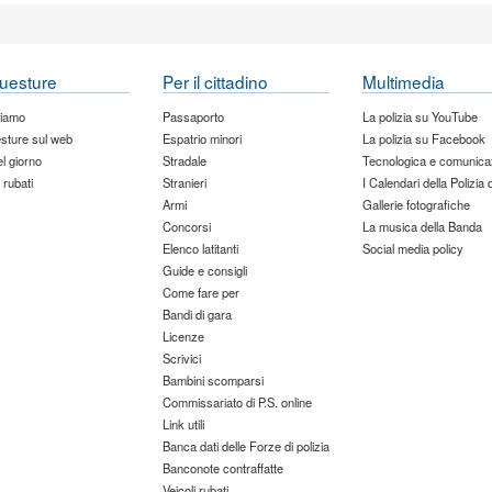
uesture
Per il cittadino
Multimedia
siamo
Passaporto
La polizia su YouTube
sture sul web
Espatrio minori
La polizia su Facebook
del giorno
Stradale
Tecnologica e comunica
 rubati
Stranieri
I Calendari della Polizia 
Armi
Gallerie fotografiche
Concorsi
La musica della Banda
Elenco latitanti
Social media policy
Guide e consigli
Come fare per
Bandi di gara
Licenze
Scrivici
Bambini scomparsi
Commissariato di P.S. online
Link utili
Banca dati delle Forze di polizia
Banconote contraffatte
Veicoli rubati