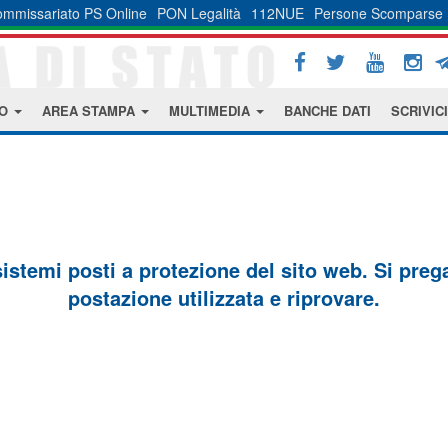
mmissariato PS Online
PON Legalità
112NUE
Persone Scomparse
MO
AREA STAMPA
MULTIMEDIA
BANCHE DATI
SCRIVICI
sistemi posti a protezione del sito web. Si prega 
postazione utilizzata e riprovare.