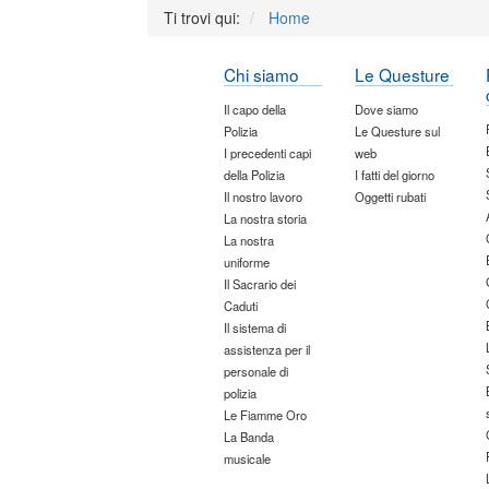
Ti trovi qui:
Home
Chi siamo
Le Questure
Il capo della
Dove siamo
Polizia
Le Questure sul
I precedenti capi
web
della Polizia
I fatti del giorno
Il nostro lavoro
Oggetti rubati
La nostra storia
La nostra
uniforme
Il Sacrario dei
Caduti
Il sistema di
assistenza per il
personale di
polizia
Le Fiamme Oro
La Banda
musicale