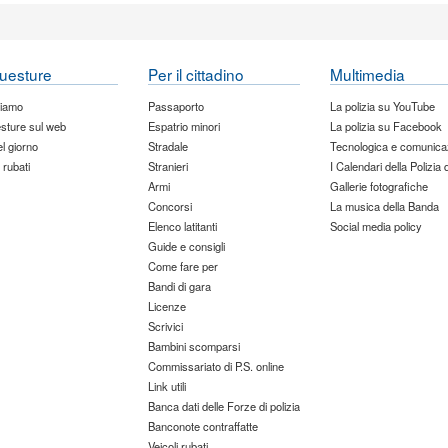
uesture
Per il cittadino
Multimedia
siamo
Passaporto
La polizia su YouTube
sture sul web
Espatrio minori
La polizia su Facebook
del giorno
Stradale
Tecnologica e comunica
 rubati
Stranieri
I Calendari della Polizia 
Armi
Gallerie fotografiche
Concorsi
La musica della Banda
Elenco latitanti
Social media policy
Guide e consigli
Come fare per
Bandi di gara
Licenze
Scrivici
Bambini scomparsi
Commissariato di P.S. online
Link utili
Banca dati delle Forze di polizia
Banconote contraffatte
Veicoli rubati