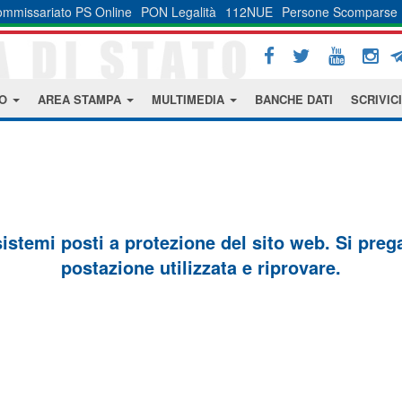
mmissariato PS Online
PON Legalità
112NUE
Persone Scomparse
MO
AREA STAMPA
MULTIMEDIA
BANCHE DATI
SCRIVICI
sistemi posti a protezione del sito web. Si prega 
postazione utilizzata e riprovare.