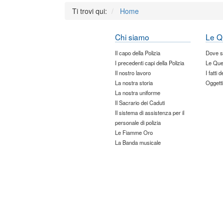
Ti trovi qui:
Home
Chi siamo
Le Q
Il capo della Polizia
Dove 
I precedenti capi della Polizia
Le Que
Il nostro lavoro
I fatti 
La nostra storia
Oggetti
La nostra uniforme
Il Sacrario dei Caduti
Il sistema di assistenza per il
personale di polizia
Le Fiamme Oro
La Banda musicale