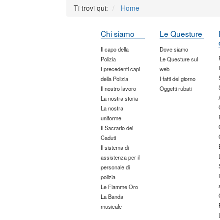
Ti trovi qui:
Home
Chi siamo
Le Questure
Il capo della
Dove siamo
Polizia
Le Questure sul
I precedenti capi
web
della Polizia
I fatti del giorno
Il nostro lavoro
Oggetti rubati
La nostra storia
La nostra
uniforme
Il Sacrario dei
Caduti
Il sistema di
assistenza per il
personale di
polizia
Le Fiamme Oro
La Banda
musicale