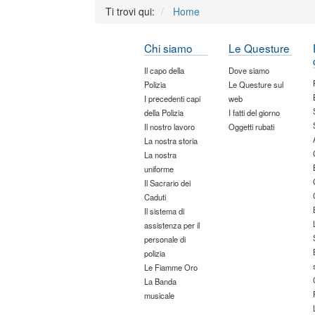
Ti trovi qui:
Home
Chi siamo
Le Questure
Il capo della
Dove siamo
Polizia
Le Questure sul
I precedenti capi
web
della Polizia
I fatti del giorno
Il nostro lavoro
Oggetti rubati
La nostra storia
La nostra
uniforme
Il Sacrario dei
Caduti
Il sistema di
assistenza per il
personale di
polizia
Le Fiamme Oro
La Banda
musicale