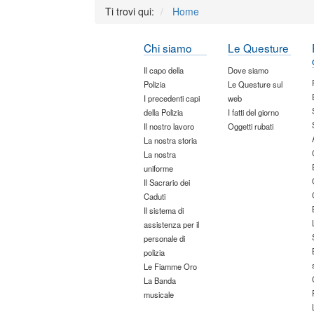
Ti trovi qui:
Home
Chi siamo
Le Questure
Il capo della
Dove siamo
Polizia
Le Questure sul
I precedenti capi
web
della Polizia
I fatti del giorno
Il nostro lavoro
Oggetti rubati
La nostra storia
La nostra
uniforme
Il Sacrario dei
Caduti
Il sistema di
assistenza per il
personale di
polizia
Le Fiamme Oro
La Banda
musicale