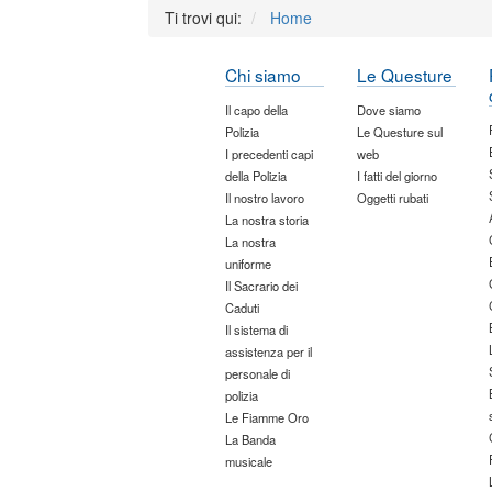
Ti trovi qui:
Home
Chi siamo
Le Questure
Il capo della
Dove siamo
Polizia
Le Questure sul
I precedenti capi
web
della Polizia
I fatti del giorno
Il nostro lavoro
Oggetti rubati
La nostra storia
La nostra
uniforme
Il Sacrario dei
Caduti
Il sistema di
assistenza per il
personale di
polizia
Le Fiamme Oro
La Banda
musicale