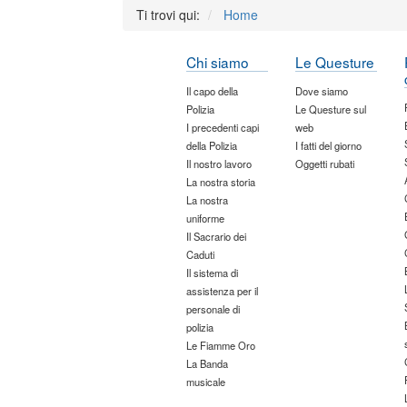
Ti trovi qui:
Home
Chi siamo
Le Questure
Il capo della
Dove siamo
Polizia
Le Questure sul
I precedenti capi
web
della Polizia
I fatti del giorno
Il nostro lavoro
Oggetti rubati
La nostra storia
La nostra
uniforme
Il Sacrario dei
Caduti
Il sistema di
assistenza per il
personale di
polizia
Le Fiamme Oro
La Banda
musicale