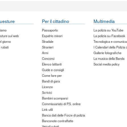
uesture
Per il cittadino
Multimedia
siamo
Passaporto
La polizia su YouTube
sture sul web
Espatrio minori
La polizia su Facebook
del giorno
Stradale
Tecnologica e comunica
 rubati
Stranieri
I Calendari della Polizia 
Armi
Gallerie fotografiche
Concorsi
La musica della Banda
Elenco latitanti
Social media policy
Guide e consigli
Come fare per
Bandi di gara
Licenze
Scrivici
Bambini scomparsi
Commissariato di P.S. online
Link utili
Banca dati delle Forze di polizia
Banconote contraffatte
Veicoli rubati