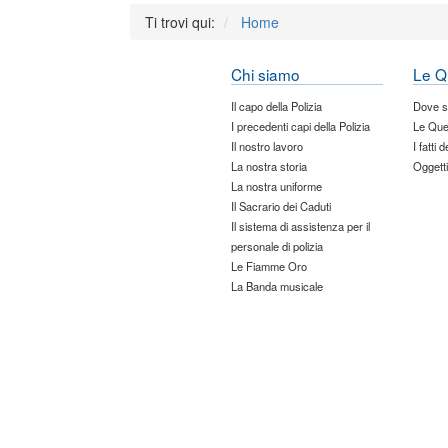
Ti trovi qui:
Home
Chi siamo
Le Q
Il capo della Polizia
Dove 
I precedenti capi della Polizia
Le Que
Il nostro lavoro
I fatti 
La nostra storia
Oggetti
La nostra uniforme
Il Sacrario dei Caduti
Il sistema di assistenza per il
personale di polizia
Le Fiamme Oro
La Banda musicale