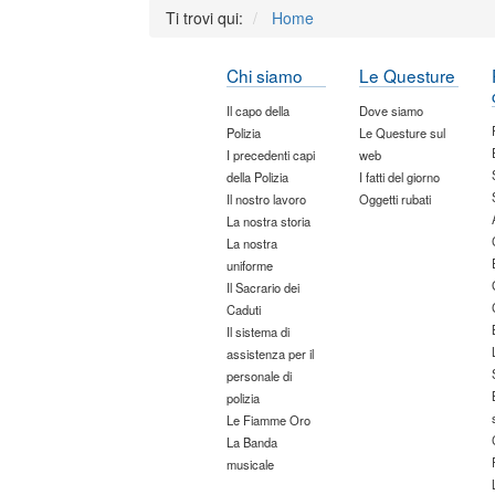
Ti trovi qui:
Home
Chi siamo
Le Questure
Il capo della
Dove siamo
Polizia
Le Questure sul
I precedenti capi
web
della Polizia
I fatti del giorno
Il nostro lavoro
Oggetti rubati
La nostra storia
La nostra
uniforme
Il Sacrario dei
Caduti
Il sistema di
assistenza per il
personale di
polizia
Le Fiamme Oro
La Banda
musicale