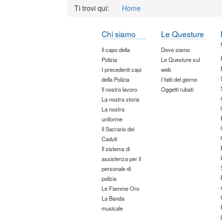
Ti trovi qui:
Home
Chi siamo
Le Questure
Il capo della
Dove siamo
Polizia
Le Questure sul
I precedenti capi
web
della Polizia
I fatti del giorno
Il nostro lavoro
Oggetti rubati
La nostra storia
La nostra
uniforme
Il Sacrario dei
Caduti
Il sistema di
assistenza per il
personale di
polizia
Le Fiamme Oro
La Banda
musicale