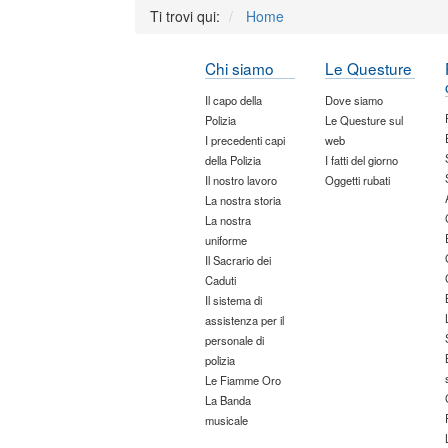
Ti trovi qui:
Home
Chi siamo
Le Questure
Il capo della
Dove siamo
Polizia
Le Questure sul
I precedenti capi
web
della Polizia
I fatti del giorno
Il nostro lavoro
Oggetti rubati
La nostra storia
La nostra
uniforme
Il Sacrario dei
Caduti
Il sistema di
assistenza per il
personale di
polizia
Le Fiamme Oro
La Banda
musicale