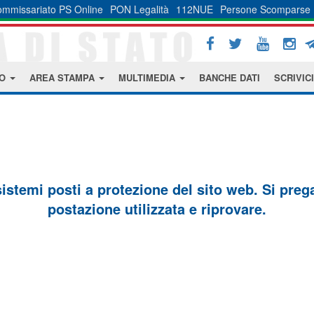
mmissariato PS Online
PON Legalità
112NUE
Persone Scomparse
MO
AREA STAMPA
MULTIMEDIA
BANCHE DATI
SCRIVICI
sistemi posti a protezione del sito web. Si prega 
postazione utilizzata e riprovare.