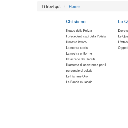
Ti trovi qui:
Home
Chi siamo
Le Q
Il capo della Polizia
Dove 
I precedenti capi della Polizia
Le Que
Il nostro lavoro
I fatti 
La nostra storia
Oggetti
La nostra uniforme
Il Sacrario dei Caduti
Il sistema di assistenza per il
personale di polizia
Le Fiamme Oro
La Banda musicale