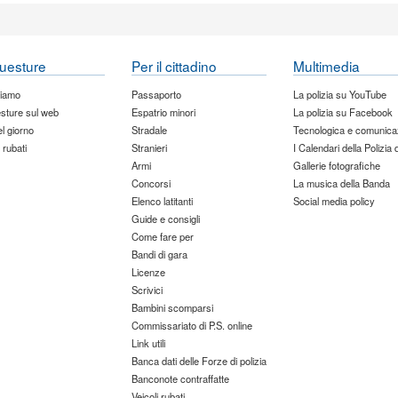
uesture
Per il cittadino
Multimedia
siamo
Passaporto
La polizia su YouTube
sture sul web
Espatrio minori
La polizia su Facebook
del giorno
Stradale
Tecnologica e comunica
 rubati
Stranieri
I Calendari della Polizia 
Armi
Gallerie fotografiche
Concorsi
La musica della Banda
Elenco latitanti
Social media policy
Guide e consigli
Come fare per
Bandi di gara
Licenze
Scrivici
Bambini scomparsi
Commissariato di P.S. online
Link utili
Banca dati delle Forze di polizia
Banconote contraffatte
Veicoli rubati