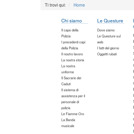
Ti trovi qui:
Home
Chi siamo
Le Questure
Il capo della
Dove siamo
Polizia
Le Questure sul
I precedenti capi
web
della Polizia
I fatti del giorno
Il nostro lavoro
Oggetti rubati
La nostra storia
La nostra
uniforme
Il Sacrario dei
Caduti
Il sistema di
assistenza per il
personale di
polizia
Le Fiamme Oro
La Banda
musicale