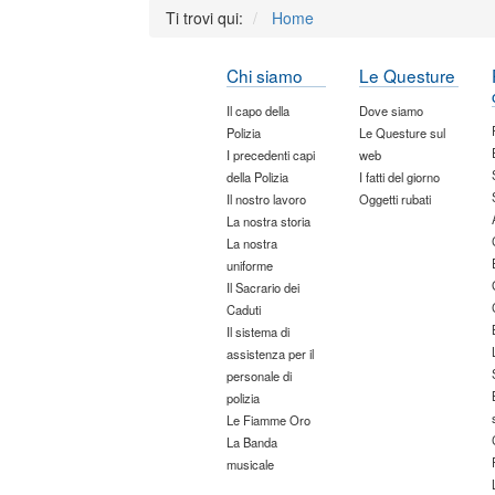
Ti trovi qui:
Home
Chi siamo
Le Questure
Il capo della
Dove siamo
Polizia
Le Questure sul
I precedenti capi
web
della Polizia
I fatti del giorno
Il nostro lavoro
Oggetti rubati
La nostra storia
La nostra
uniforme
Il Sacrario dei
Caduti
Il sistema di
assistenza per il
personale di
polizia
Le Fiamme Oro
La Banda
musicale