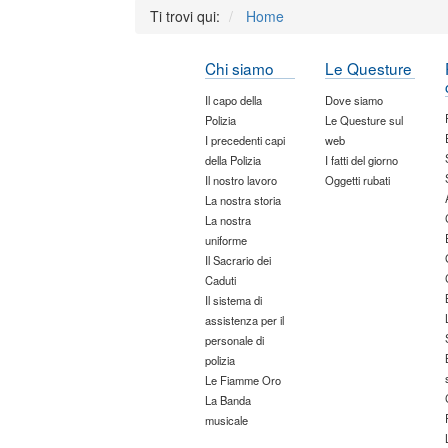
Ti trovi qui:
Home
Chi siamo
Le Questure
Il capo della
Dove siamo
Polizia
Le Questure sul
I precedenti capi
web
della Polizia
I fatti del giorno
Il nostro lavoro
Oggetti rubati
La nostra storia
La nostra
uniforme
Il Sacrario dei
Caduti
Il sistema di
assistenza per il
personale di
polizia
Le Fiamme Oro
La Banda
musicale