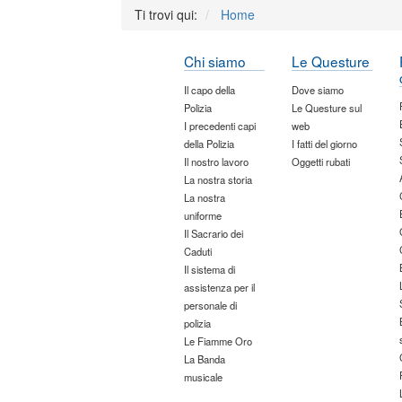
Ti trovi qui:
Home
Chi siamo
Le Questure
Il capo della
Dove siamo
Polizia
Le Questure sul
I precedenti capi
web
della Polizia
I fatti del giorno
Il nostro lavoro
Oggetti rubati
La nostra storia
La nostra
uniforme
Il Sacrario dei
Caduti
Il sistema di
assistenza per il
personale di
polizia
Le Fiamme Oro
La Banda
musicale