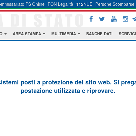
mmissariato PS Online
PON Legalità
112NUE
Persone Scomparse
MO
AREA STAMPA
MULTIMEDIA
BANCHE DATI
SCRIVICI
sistemi posti a protezione del sito web. Si prega 
postazione utilizzata e riprovare.