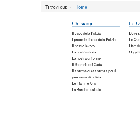
Ti trovi qui:
Home
Chi siamo
Le Q
Il capo della Polizia
Dove 
I precedenti capi della Polizia
Le Que
Il nostro lavoro
I fatti 
La nostra storia
Oggetti
La nostra uniforme
Il Sacrario dei Caduti
Il sistema di assistenza per il
personale di polizia
Le Fiamme Oro
La Banda musicale