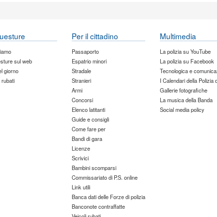
uesture
Per il cittadino
Multimedia
siamo
Passaporto
La polizia su YouTube
sture sul web
Espatrio minori
La polizia su Facebook
del giorno
Stradale
Tecnologica e comunica
 rubati
Stranieri
I Calendari della Polizia 
Armi
Gallerie fotografiche
Concorsi
La musica della Banda
Elenco latitanti
Social media policy
Guide e consigli
Come fare per
Bandi di gara
Licenze
Scrivici
Bambini scomparsi
Commissariato di P.S. online
Link utili
Banca dati delle Forze di polizia
Banconote contraffatte
Veicoli rubati