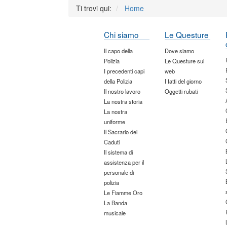
Ti trovi qui:
Home
Chi siamo
Le Questure
Il capo della
Dove siamo
Polizia
Le Questure sul
I precedenti capi
web
della Polizia
I fatti del giorno
Il nostro lavoro
Oggetti rubati
La nostra storia
La nostra
uniforme
Il Sacrario dei
Caduti
Il sistema di
assistenza per il
personale di
polizia
Le Fiamme Oro
La Banda
musicale