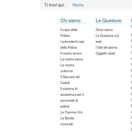
Ti trovi qui:
Home
Chi siamo
Le Questure
Il capo della
Dove siamo
Polizia
Le Questure sul
I precedenti capi
web
della Polizia
I fatti del giorno
Il nostro lavoro
Oggetti rubati
La nostra storia
La nostra
uniforme
Il Sacrario dei
Caduti
Il sistema di
assistenza per il
personale di
polizia
Le Fiamme Oro
La Banda
musicale