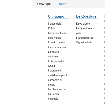
Ti trovi qui:
Home
Chi siamo
Le Questure
Il capo della
Dove siamo
Polizia
Le Questure sul
I precedenti capi
web
della Polizia
I fatti del giorno
Il nostro lavoro
Oggetti rubati
La nostra storia
La nostra
uniforme
Il Sacrario dei
Caduti
Il sistema di
assistenza per il
personale di
polizia
Le Fiamme Oro
La Banda
musicale