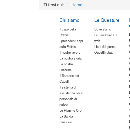
Ti trovi qui:
Home
Chi siamo
Le Questure
Il capo della
Dove siamo
Polizia
Le Questure sul
I precedenti capi
web
della Polizia
I fatti del giorno
Il nostro lavoro
Oggetti rubati
La nostra storia
La nostra
uniforme
Il Sacrario dei
Caduti
Il sistema di
assistenza per il
personale di
polizia
Le Fiamme Oro
La Banda
musicale