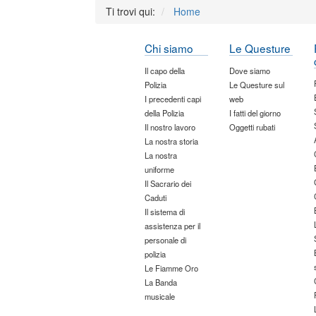
Ti trovi qui:
Home
Chi siamo
Le Questure
Il capo della
Dove siamo
Polizia
Le Questure sul
I precedenti capi
web
della Polizia
I fatti del giorno
Il nostro lavoro
Oggetti rubati
La nostra storia
La nostra
uniforme
Il Sacrario dei
Caduti
Il sistema di
assistenza per il
personale di
polizia
Le Fiamme Oro
La Banda
musicale